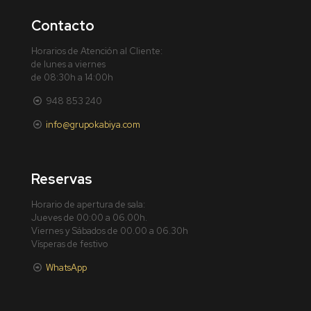
Contacto
Horarios de Atención al Cliente:
de lunes a viernes
de 08:30h a 14:00h
948 853 240
info@grupokabiya.com
Reservas
Horario de apertura de sala:
Jueves de 00:00 a 06.00h.
Viernes y Sábados de 00.00 a 06.30h
Vísperas de festivo
WhatsApp