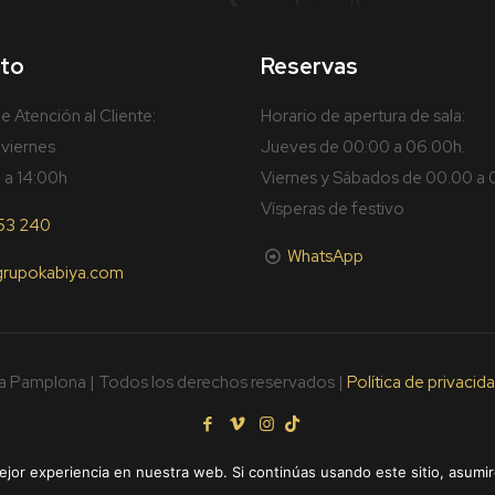
to
Reservas
e Atención al Cliente:
Horario de apertura de sala:
 viernes
Jueves de 00:00 a 06.00h.
 a 14:00h
Viernes y Sábados de 00.00 a
Vísperas de festivo
53 240
WhatsApp
grupokabiya.com
a Pamplona | Todos los derechos reservados |
Política de privacid
jor experiencia en nuestra web. Si continúas usando este sitio, asumi