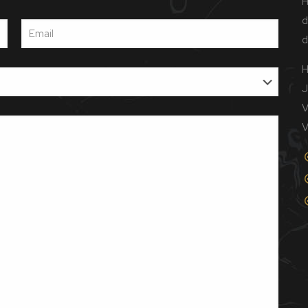
H
d
d
H
J
V
V