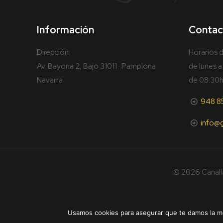
Información
Contac
Dirección:
Horarios d
Av. Bayona 2, Bajo 31011 · Pamplona
de lunes a
Navarra
de 08:30h
948 8
info@
© 2026 Canall
Usamos cookies para asegurar que te damos la me