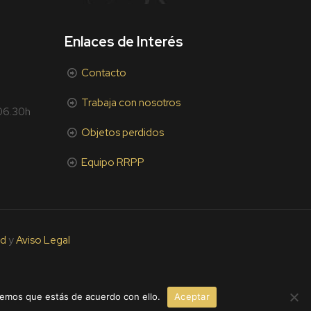
Enlaces de Interés
Contacto
Trabaja con nosotros
 06.30h
Objetos perdidos
Equipo RRPP
ad
y
Aviso Legal
remos que estás de acuerdo con ello.
Aceptar